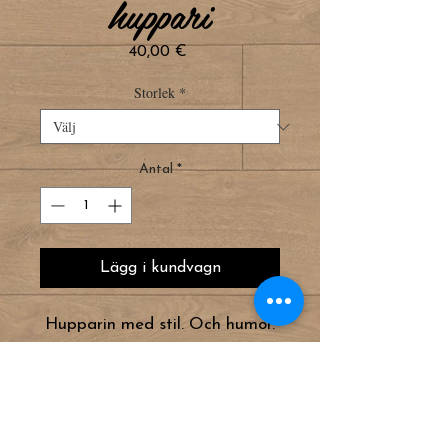
huppari
Pris
40,00 €
Storlek
*
Antal
*
Lägg i kundvagn
Hupparin med stil. Och humor.
Och sanning.